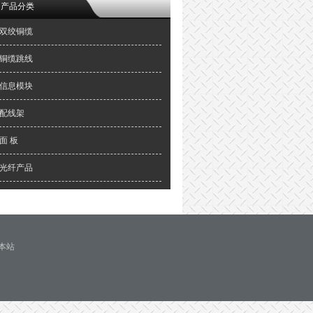
产品分类
双绞铜缆
铜缆跳线
信息模块
配线架
面 板
光纤产品
览本站