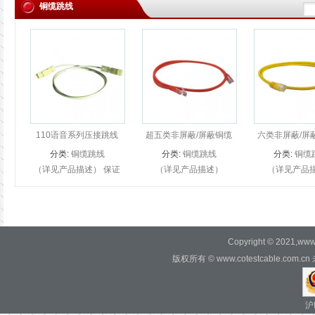
铜缆跳线
110语音系列压接跳线
超五类非屏蔽/屏蔽铜缆
六类非屏蔽/屏
跳线
线
分类:
铜缆跳线
分类:
铜缆跳线
分类:
铜缆
（详见产品描述） 保证
（详见产品描述）
（详见产品
各项性能指标超越
COTEST CAT.5E
COTEST C
ISO/IEC 11801、
UTP/FTP铜缆跳线是经过
UTP/FTP铜缆
TIA/EIA568B.2和
独立实验室的检测，保证
独立实验室的检
EN50173标准对于CAT.3
各项性能指标超越
各项性能指
Copyright © 2021,www.c
的标准要求。 ...
ANSI/TIA/EIA568...
ISO/IEC 11801
版权所有 © www.cotestcable.c
沪