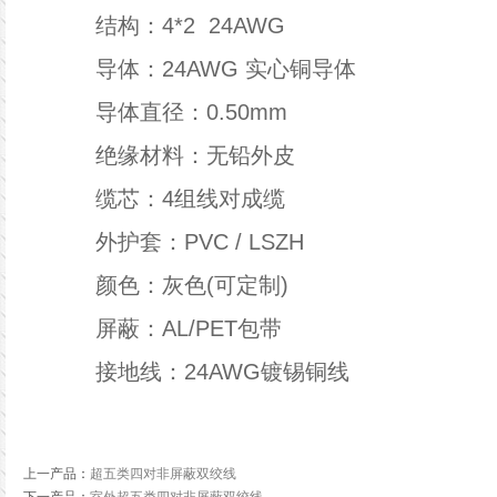
结构：
4*2 24AWG
导体：
24AWG
实心铜导体
导体直径：
0.50mm
绝缘材料：
无铅外皮
缆芯：
4组线对成缆
外护套：
PVC / LSZH
颜色：
灰色(可定制)
屏蔽：
AL/PET包带
接地线：
24AWG镀锡铜线
上一产品
：
超五类四对非屏蔽双绞线