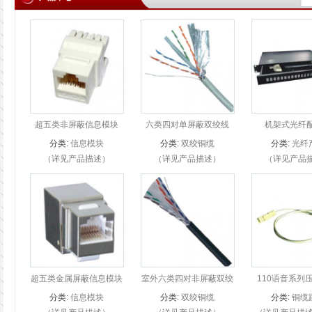
超五类非屏蔽信息模块
六类四对单屏蔽双绞线
机架式光纤
分类:
信息模块
分类:
双绞铜缆
分类:
光纤
（详见产品描述）
（详见产品描述）
（详见产品
COTEST CAT.5E非屏蔽
COTEST CAT.6单屏蔽线
COTEST机架
信息模块是专为CAT.5E
缆是专为屏蔽的线缆系统
架是专为光纤系
非屏蔽系统开发设计的。
开发设计的。COTEST
计的
线缆可以沿90度或180度
CAT.6屏蔽线缆在各种性
方向进入和端接...
能参数上及EMI性...
超五类金属屏蔽信息模块
室外六类四对非屏蔽双绞
110语音系列
线
分类:
信息模块
分类:
双绞铜缆
分类:
铜缆